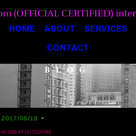
com (OFFICIAL CERTIFIED) inter
HOME
ABOUT
SERVICES
CONTACT
BLOG
2017/06/18
THE GREAT OUTDOORS