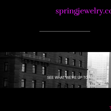
springjewelry.
SEE WHAT WE'RE UP TO