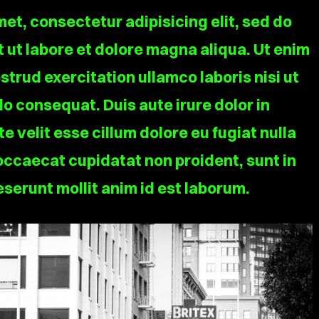
et, consectetur adipisicing elit, sed do
 ut labore et dolore magna aliqua. Ut enim
trud exercitation ullamco laboris nisi ut
o consequat. Duis aute irure dolor in
e velit esse cillum dolore eu fugiat nulla
 occaecat cupidatat non proident, sunt in
deserunt mollit anim id est laborum.